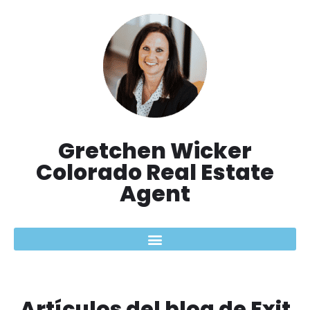
saltar
al
contenido
Gretchen Wicker
Colorado Real Estate
Agent
Artículos del blog de Exit