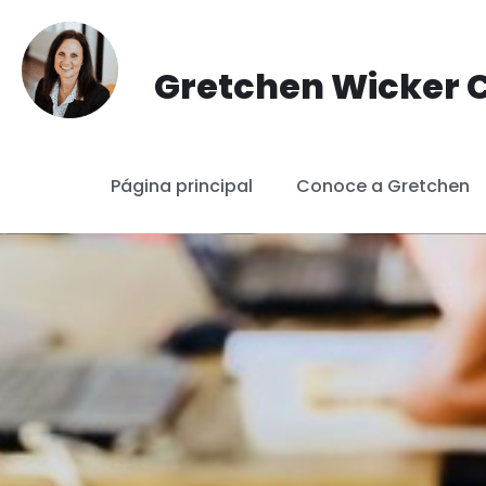
saltar
Gretchen Wicker C
al
contenido
Página principal
Conoce a Gretchen