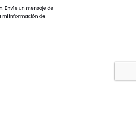
m. Envíe un mensaje de
a mi información de
a requerido