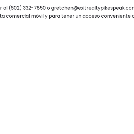
r al (602) 332-7850 o gretchen@exitrealtypikespeak.co
ta comercial móvil y para tener un acceso conveniente 
íbete a nuestro boletín
*
indic
*
ón de correo electrónico