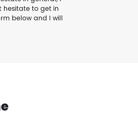
hesitate to get in
rm below and I will
me